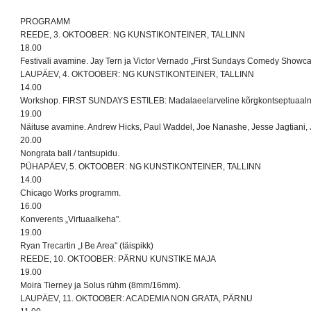
PROGRAMM
REEDE, 3. OKTOOBER: NG KUNSTIKONTEINER, TALLINN
18.00
Festivali avamine. Jay Tern ja Victor Vernado „First Sundays Comedy Showcas
LAUPÄEV, 4. OKTOOBER: NG KUNSTIKONTEINER, TALLINN
14.00
Workshop. FIRST SUNDAYS ESTILEB: Madalaeelarveline kõrgkontseptuaalne
19.00
Näituse avamine. Andrew Hicks, Paul Waddel, Joe Nanashe, Jesse Jagtiani, 
20.00
Nongrata ball / tantsupidu.
PÜHAPÄEV, 5. OKTOOBER: NG KUNSTIKONTEINER, TALLINN
14.00
Chicago Works programm.
16.00
Konverents „Virtuaalkeha".
19.00
Ryan Trecartin „I Be Area" (täispikk)
REEDE, 10. OKTOOBER: PÄRNU KUNSTIKE MAJA
19.00
Moira Tierney ja Solus rühm (8mm/16mm).
LAUPÄEV, 11. OKTOOBER: ACADEMIA NON GRATA, PÄRNU