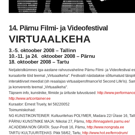
14. Pärnu Filmi- ja Videofestival
VIRTUAALKEHA
3.-5. oktoober 2008 – Tallinn
10.-11. ja 24. oktoober 2008 – Pärnu
18. oktoober 2008 – Tartu
Neljateistkümnes iga-aastane rahvusvaheline Pärnu Filmi- ja Videofestival esit
kuraatorite töid teemal „Virtuaalkeha". Festivalil näidatakse sõltumatuid täispik
interaktiivset meediat (sh reaalajas virtuaalperofmance'id Second Life'is). S
ja konverents teemal „Virtuaalkeha".
Täpsem info, kunstnike, filmide ja ürituste tutvustused:
http://www.performance
http://www.artcontainer.ee
Kuraator: Ernest Truely, tel 58220052
Toimumiskohad:
NG KUNSTIKONTEINER: Kultuuritehas POLYMER, Madara 22/ Ülase 16, Tall
PÄRNU KUNSTNIKE MAJA: Nikolai 27, Pärnu,
http://linnagalerii.parnu.ee/
ACADEMIA NON GRATA: Suur-Posti 16, Pärnu,
http://www.nongrata.ee
TARTU KULTUURITEHAS: Pikk 58/62, Tartu,
http://www.hot.ee/ferrodrum/