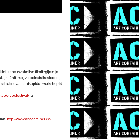
leb rahvusvahelise filmitegijate ja
ki ja lühifilme, videoinstallatsioone,
amuti toimuvad tantsupidu, workshop'id
.ee/videofestival/
ja
inn,
http://www.artcontainer.ee/