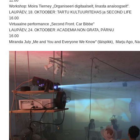
11.00
Workshop: Moira Tierney „Organiseeri digitaalselt, linasta analoogselt".
LAUPÄEV, 18. OKTOOBER: TARTU KULTUURITEHAS ja SECOND LIFE
16.00
Virtuaalne performance „Second Front. Car Bibbe"
LAUPÄEV, 24. OKTOOBER: ACADEMIA NON GRATA, PÄRNU
16.00
Miranda July „Me and You and Everyone We Know" (täispikk), Marju Ago, Na