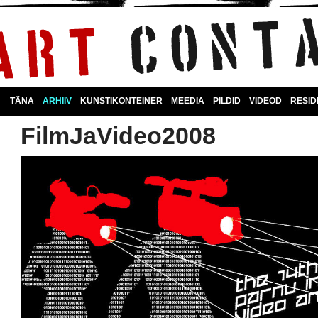
TÄNA
ARHIIV
KUNSTIKONTEINER
MEEDIA
PILDID
VIDEOD
RESI
FilmJaVideo2008