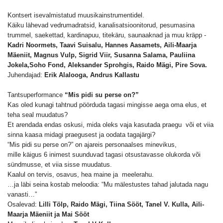
Kontsert isevalmistatud muusikainstrumentidel.
Käiku lähevad vedrumadratsid, kanalisatsioonitorud, pesumasina
trummel, saekettad, kardinapuu, titekäru, saunaaknad ja muu kräpp -
Kadri Noormets, Taavi Suisalu, Hannes Aasamets, Aili-Maarja
Mäeniit, Magnus Vulp, Sigrid Viir, Susanna Salama, Pauliina
Jokela,Soho Fond, Aleksander Sprohgis, Raido Mägi, Pire Sova.
Juhendajad:
Erik Alalooga, Andrus Kallastu
Tantsuperformance
“Mis pidi su perse on?”
Kas oled kunagi tahtnud pöörduda tagasi mingisse aega oma elus, et
teha seal muudatus?
Et arendada endas oskusi, mida oleks vaja kasutada praegu või et viia
sinna kaasa midagi praegusest ja oodata tagajärgi?
“Mis pidi su perse on?” on ajareis personaalses minevikus,
mille käigus 6 inimest suunduvad tagasi otsustavasse olukorda või
sündmusse, et viia sisse muudatus.
Kaalul on tervis, osavus, hea maine ja meelerahu.
…ja läbi seina kostab meloodia: “Mu mälestustes tahad jalutada nagu
vanasti…”
Osalevad:
Lilli Tölp, Raido Mägi, Tiina Sööt, Tanel V. Kulla, Aili-
Maarja Mäeniit ja Mai Sööt