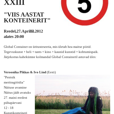
XXIII
"VIIS AASTAT
KONTEINERIT"
Reedel,27.Aprillil.2012
alates 20:00
Global Container on üritusteseeria, mis ületab hea maitse piirid.
Tegevuskunst + heli + tants + kino + kaunid kunstid + kohtumispaik.
Järjekorras kahekümne kolmandal Global Containeril astuvad üles:
Veroonika Pikkas & Ivo Lind
(Eesti)
"Pentsik
meritragöödia"
Näituse avamine
Näitus jääb avatuks
27. maini reedest
pühapäevani
12 - 18
Kunstikonteineri