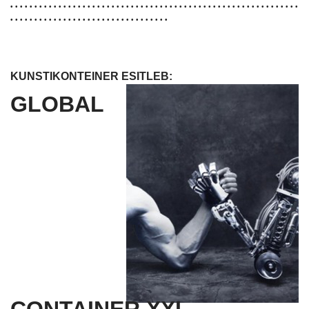
• • • • • • • • • • • • • • • • • • • • • • • • • • • • • • • • • • • • • • • • • • • • • • • • • • • • • • • • • • • •
• • • • • • • • • • • • • • • • • • • • • • • • • • • • • •
• • •
KUNSTIKONTEINER ESITLEB:
GLOBAL
CONTAINER XXI