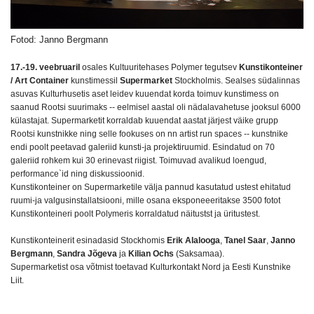
Fotod: Janno Bergmann
17.-19. veebruaril
osales Kultuuritehases Polymer tegutsev
Kunstikonteiner
/ Art Container
kunstimessil
Supermarket
Stockholmis. Sealses südalinnas
asuvas Kulturhusetis aset leidev kuuendat korda toimuv kunstimess o
n
saanud Rootsi suurimaks -- eelmisel aastal oli nädalavahetuse jooksul 6000
külastajat. Supermarketit korraldab kuuendat aastat järjest väike grupp
Rootsi kunstnikke ning selle fookuses on nn artist run spaces -- kunstnike
endi poolt peetavad galeriid kunsti-ja projektiruumid. Esindatud on 70
galeriid rohkem kui 30 erinevast riigist. Toimuvad avalikud loengud,
performance`id ning diskussioonid.
Kunstikonteiner on Supermarketile välja pannud kasutatud ustest ehitatud
ruumi-ja valgusinstallatsiooni, mille osana eksponeeeritakse 3500 fotot
Kunstikonteineri poolt Polymeris korraldatud näitustst ja üritustest.
Kunstikonteinerit esinadasid Stockhomis
Erik Alalooga
,
Tanel Saar
,
Janno
Bergmann
,
Sandra Jõgeva
ja
Kilian Ochs
(Saksamaa).
Supermarketist osa võtmist toetavad Kulturkontakt Nord ja Eesti Kunstnike
Liit.