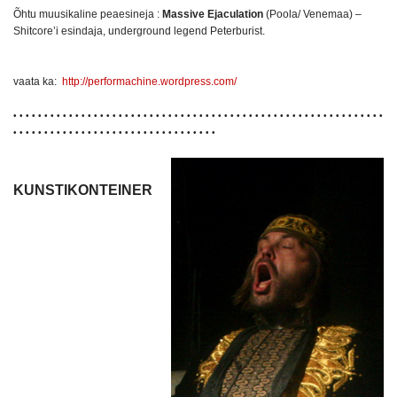
Õhtu muusikaline peaesineja :
Massive Ejaculation
(Poola/ Venemaa) –
Shitcore’i esindaja, underground legend Peterburist.
vaata ka:
http://performachine.wordpress.com/
• • • • • • • • • • • • • • • • • • • • • • • • • • • • • • • • • • • • • • • • • • • • • • • • • • • • • • • • • • • •
• • • • • • • • • • • • • • • • • • • • • • • • • • • • • •
• • •
KUNSTIKONTEINER