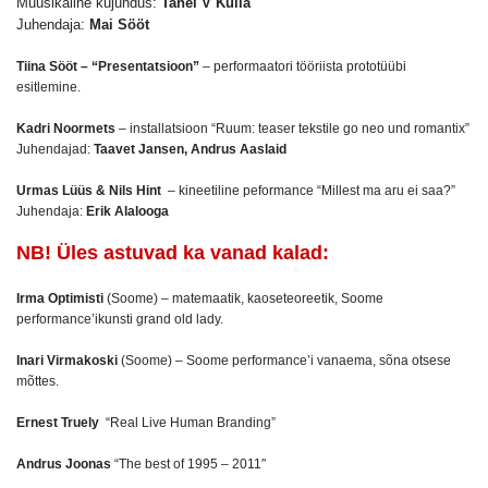
Muusikaline kujundus:
Tanel V Kulla
Juhendaja:
Mai Sööt
Tiina Sööt – “Presentatsioon”
– performaatori tööriista prototüübi
esitlemine.
Kadri Noormets
– installatsioon “Ruum: teaser tekstile go neo und romantix”
Juhendajad:
Taavet Jansen, Andrus Aaslaid
Urmas Lüüs & Nils Hint
– kineetiline peformance “Millest ma aru ei saa?”
Juhendaja:
Erik Alalooga
NB! Üles astuvad ka vanad kalad:
Irma Optimisti
(Soome) – matemaatik, kaoseteoreetik, Soome
performance’ikunsti grand old lady.
Inari Virmakoski
(Soome) – Soome performance’i vanaema, sõna otsese
mõttes.
Ernest Truely
“Real Live Human Branding”
Andrus Joonas
“The best of 1995 – 2011″