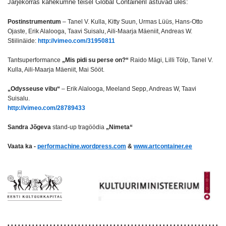
Järjekorras kahekümne teisel Global Containeril astuvad üles:
Postinstrumentum
– Tanel V. Kulla, Kitty Suun, Urmas Lüüs, Hans-Otto
Ojaste, Erik Alalooga, Taavi Suisalu, Aili-Maarja Mäeniit, Andreas W.
Stiilinäide:
http://vimeo.com/31950811
Tantsuperformance
„Mis pidi su perse on?“
Raido Mägi, Lilli Tölp, Tanel V.
Kulla, Aili-Maarja Mäeniit, Mai Sööt.
„Odysseuse vibu“
– Erik Alalooga, Meeland Sepp, Andreas W, Taavi
Suisalu.
http://vimeo.com/28789433
Sandra Jõgeva
stand-up tragöödia
„Nimeta“
Vaata ka -
performachine.wordpress.com
&
www.artcontainer.ee
• • • • • • • • • • • • • • • • • • • • • • • • • • • • • • • • • • • • • • • • • • • • • • • • • • • • • • • • • • • •