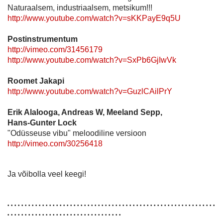
Naturaalsem, industriaalsem, metsikum!!!
http://www.youtube.com/watch?v=sKKPayE9q5U
Postinstrumentum
http://vimeo.com/31456179
http://www.youtube.com/watch?v=SxPb6GjIwVk
Roomet Jakapi
http://www.youtube.com/watch?v=GuzlCAilPrY
Erik Alalooga, Andreas W, Meeland Sepp,
Hans-Gunter Lock
"Odüsseuse vibu" meloodiline versioon
http://vimeo.com/30256418
Ja võibolla veel keegi!
• • • • • • • • • • • • • • • • • • • • • • • • • • • • • • • • • • • • • • • • • • • • • • • • • • • • • • • • • • • •
• • • • • • • • • • • • • • • • • • • • • • • • • • • • • • • • •