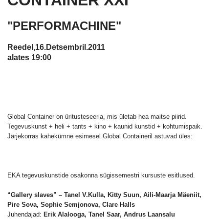
"PERFORMACHINE"
Reedel,16.Detsembril.2011
alates 19:00
Global Container on üritusteseeria, mis ületab hea maitse piirid.
Tegevuskunst + heli + tants + kino + kaunid kunstid + kohtumispaik.
Järjekorras kahekümne esimesel Global Containeril astuvad üles:
EKA tegevuskunstide osakonna sügissemestri kursuste esitlused.
“Gallery slaves” – Tanel V.Kulla, Kitty Suun, Aili-Maarja Mäeniit,
Pire Sova, Sophie Semjonova, Clare Halls
Juhendajad:
Erik Alalooga, Tanel Saar, Andrus Laansalu