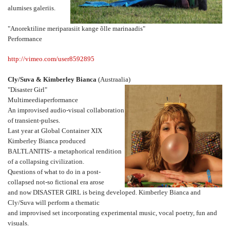
alumises galeriis.
"Anorektiline meriparasiit kange õlle marinaadis"
Performance
http://vimeo.com/user8592895
Cly/Suva & Kimberley Bianca
(Austraalia)
"Disaster Girl"
Multimeediaperformance
An improvised audio-visual collaboration
of transient-pulses.
Last year at Global Container XIX
Kimberley Bianca produced
BALTLANITIS- a metaphorical rendition
of a collapsing civilization.
Questions of what to do in a post-
collapsed not-so fictional era arose
and now DISASTER GIRL is being developed. Kimberley Bianca and
Cly/Suva will perform a thematic
and improvised set incorporating experimental music, vocal poetry, fun and
visuals.