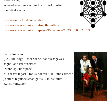
stiilide alal,
astuvad ette oma ambienti ja drone'i poolse
muusikakavaga.
http://soundcloud.com/cadea
http://www.facebook.com/togethertallinn
http://www.facebook.com/pages/Experience/132346763522573
Kunstikonteiner
(Erik Alalooga, Tanel Saar & Sandra Jõgeva ) +
Jagna Jane Paadimeister
"StandUp Sünnipäev"
Viis aastat tagasi, Pronksiööl avati Tallinna esimene
ja siiani tegutsev omaalgatuslik kunstiruum
Kunstikonteiner.