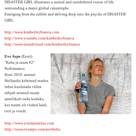
DISASTER GIRL illustrates a surreal and uninhibited vision of life
surrounding a major global catastrophe.
Emerging from the rubble and delving deep into the psyche of DISASTER
GIRL.
http://
www.kimberleybianca.c
om
http://
www.youtube.com/
kimberleybianca
http://
www.soundcloud.com/
kimberleybianca
Eve Arpo
(Eesti)
"Keha ja ruum #2"
Performance
Kuni 2010. aastani
Hollandis kehtinud seadus
lubas kuulutada võõra
tühjalt seisnud ruumi
ametlikult enda koduks,
kui ruumi oli viidud laud,
tool ja voodi.
http://
www.youmustrelax.com
http://
www.evearpo.com/
portfolio