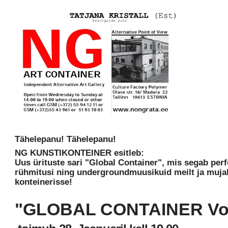
Tähelepanu! Tähelepanu!
NG KUNSTIKONTEINER esitleb:
Uus ürituste sari "Global Container", mis segab perf
rühmitusi ning undergroundmuusikuid meilt ja mujal
konteinerisse!
"GLOBAL CONTAINER Vol