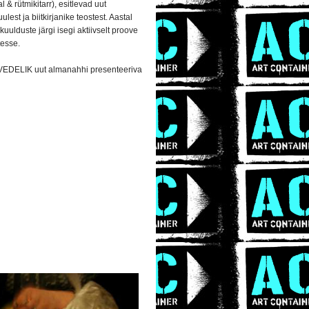
& rütmikitarr), esitlevad uut
est ja biitkirjanike teostest. Aastal
uulduste järgi isegi aktiivselt proove
tesse.
e VEDELIK uut almanahhi presenteeriva