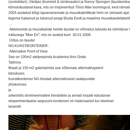
(soolokitarr), Värdjas (trummid & süntesaator) ja Nancy Spungen (taustavokaal 
kõrvulukustavat kava, mis on inspireeritud Tõnis Mäe loomingust, eest rahvaluul
2005 asutatud kõigi lapsevanemate ja muusikakriitikute hirm on viimasel ajal k
tegema hakanud ja lubanud peagi tõusta Eesti ja maailma muusikaedetabeli
...
Aktsioonide ja muusikaliste helide taustal on võimalus tutvuda ka rühmitus
näitusega "Moe Eri", mis on avatud kuni 30.01.2008.
Üritus on tasuta!
NG KUNSTIKONTEINER-
Alternative Point of View
See on 100m2 ateljeepinda Academia Non Grata
Tallinna
filiaali ja 150 m2 galeriipinda uue sõltumatu alternatiivgalerii
käsutuses.
Kunstikonteiner NG ilmutab alternatiivseid vaatepunkte
yhiskonnas
ja
artworldis domineerivatele trendidele ja annab loojate käsutusse
eksperimentaalse aegruumi konteineri nii materiaalsel kui ideelisel
tasandil.