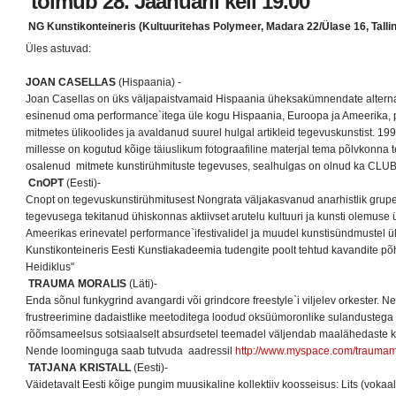
toimub 28. Jaanuaril kell 19.00
NG Kunstikonteineris (Kultuuritehas Polymeer, Madara 22/Ülase 16, Tallin
Üles astuvad:
JOAN CASELLAS
(Hispaania) -
Joan Casellas on üks väljapaistvamaid Hispaania üheksakümnendate alternat
esinenud oma performance`itega üle kogu Hispaania, Euroopa ja Ameerika,
mitmetes ülikoolides ja avaldanud suurel hulgal artikleid tegevuskunstist. 1992
millesse on kogutud kõige täiuslikum fotograafiline materjal tema põlvkonna 
osalenud mitmete kunstirühmituste tegevuses, sealhulgas on olnud ka CLUB 
CnOPT
(Eesti)-
Cnopt on tegevuskunstirühmitusest Nongrata väljakasvanud anarhistlik grupe
tegevusega tekitanud ühiskonnas aktiivset arutelu kultuuri ja kunsti olemuse 
Ameerikas erinevatel performance`ifestivalidel ja muudel kunstisündmustel 
Kunstikonteineris Eesti Kunstiakadeemia tudengite poolt tehtud kavandite p
Heidiklus"
TRAUMA MORALIS
(Läti)-
Enda sõnul funkygrind avangardi või grindcore freestyle`i viljelev orkester.
frustreerimine dadaistlike meetoditega loodud oksüümoronlike sulandustega 
rõõmsameelsus sotsiaalselt absurdsetel teemadel väljendab maalähedaste kokk
Nende loominguga saab tutvuda aadressil
http://www.myspace.com/traumam
TATJANA KRISTALL
(Eesti)-
Väidetavalt Eesti kõige pungim muusikaline kollektiiv koosseisus: Lits (vokaa