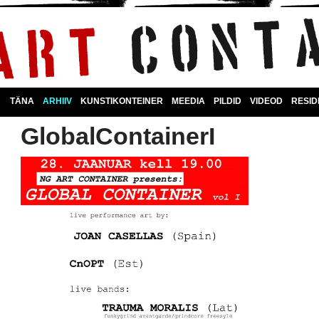
TÄNA
ARHIIV
KUNSTIKONTEINER
MEEDIA
PILDID
VIDEOD
RESI
GlobalContainerI