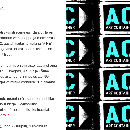
n).
iivkunsti scene esindajaid. Ta on
 pidanud workshoppe ja konverentse
. aastal asutas ta ajakirja "AIRE",
tegevuskunstist. Joan Casellas on
7 liige.
ering, mis on viimastel aastatel oma
üle. Euroopas, U.S.A.s ja Lõuna-
üles astunud rühmitus esitab NG
õhjal valminud etenduse "Ühiskonna
 Nende peamine ülesanne on publiku
lauludega. Sarkastiline
upõrgete nihilistliku irooniat.
oralis
.
l), Joodik (suupill), Narkomaan